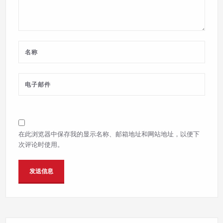
在此浏览器中保存我的显示名称、邮箱地址和网站地址，以便下
次评论时使用。