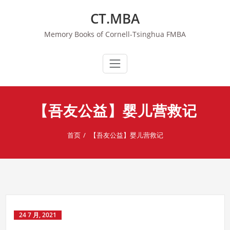
Skip
CT.MBA
to
content
Memory Books of Cornell-Tsinghua FMBA
【吾友公益】婴儿营救记
首页
【吾友公益】婴儿营救记
24 7 月, 2021