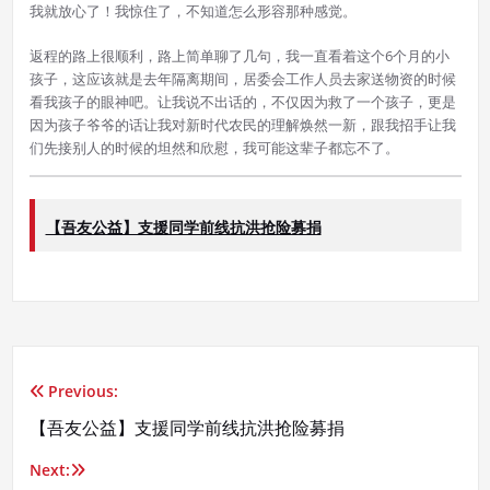
我就放心了！我惊住了，不知道怎么形容那种感觉。
返程的路上很顺利，路上简单聊了几句，我一直看着这个6个月的小
孩子，这应该就是去年隔离期间，居委会工作人员去家送物资的时候
看我孩子的眼神吧。让我说不出话的，不仅因为救了一个孩子，更是
因为孩子爷爷的话让我对新时代农民的理解焕然一新，跟我招手让我
们先接别人的时候的坦然和欣慰，我可能这辈子都忘不了。
【吾友公益】支援同学前线抗洪抢险募捐
Previous:
文
【吾友公益】支援同学前线抗洪抢险募捐
章
Next: