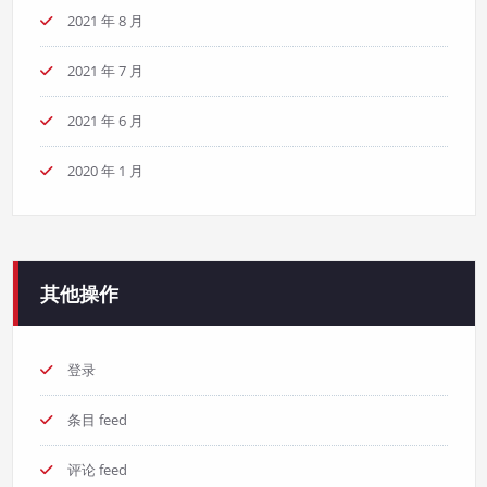
2021 年 8 月
2021 年 7 月
2021 年 6 月
2020 年 1 月
其他操作
登录
条目 feed
评论 feed