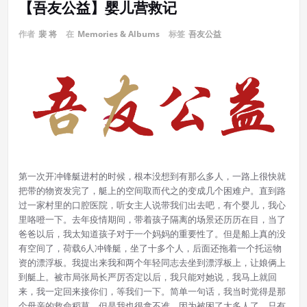
【吾友公益】婴儿营救记
作者
裴 将
在
Memories & Albums
标签
吾友公益
第一次开冲锋艇进村的时候，根本没想到有那么多人，一路上很快就
把带的物资发完了，艇上的空间取而代之的变成几个困难户。直到路
过一家村里的口腔医院，听女主人说带我们出去吧，有个婴儿，我心
里咯噔一下。去年疫情期间，带着孩子隔离的场景还历历在目，当了
爸爸以后，我太知道孩子对于一个妈妈的重要性了。但是船上真的没
有空间了，荷载6人冲锋艇，坐了十多个人，后面还拖着一个托运物
资的漂浮板。我提出来我和两个年轻同志去坐到漂浮板上，让娘俩上
到艇上。被市局张局长严厉否定以后，我只能对她说，我马上就回
来，我一定回来接你们，等我们一下。简单一句话，我当时觉得是那
个母亲的救命稻草，但是我也很拿不准，因为被困了太多人了，只有