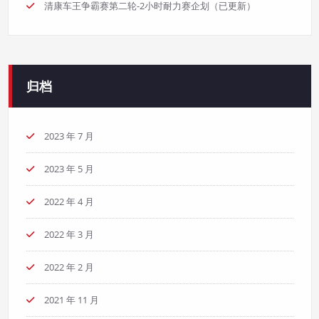
清康车王争霸赛第二轮-2小时耐力赛企划（已更新）
归档
2023 年 7 月
2023 年 5 月
2022 年 4 月
2022 年 3 月
2022 年 2 月
2021 年 11 月